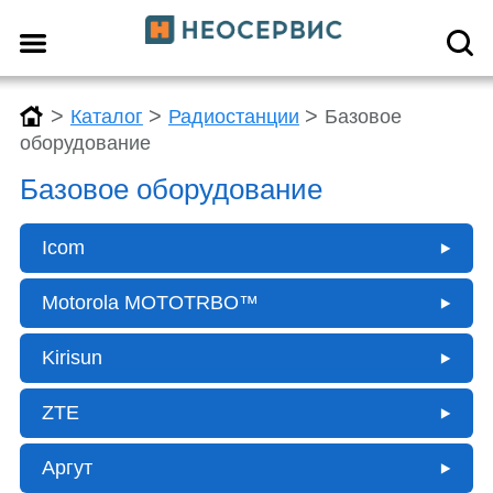
>
>
>
Каталог
Радиостанции
Базовое
оборудование
Базовое оборудование
Icom
Motorola MOTOTRBO™
Kirisun
ZTE
Аргут