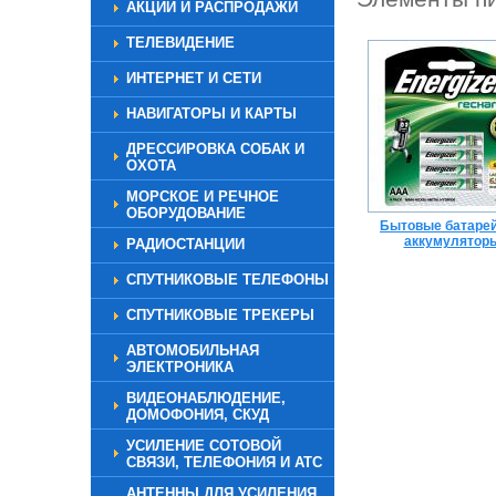
АКЦИИ И РАСПРОДАЖИ
ТЕЛЕВИДЕНИЕ
ИНТЕРНЕТ И СЕТИ
НАВИГАТОРЫ И КАРТЫ
ДРЕССИРОВКА СОБАК И
ОХОТА
МОРСКОЕ И РЕЧНОЕ
ОБОРУДОВАНИЕ
Бытовые батарей
аккумулятор
РАДИОСТАНЦИИ
СПУТНИКОВЫЕ ТЕЛЕФОНЫ
СПУТНИКОВЫЕ ТРЕКЕРЫ
АВТОМОБИЛЬНАЯ
ЭЛЕКТРОНИКА
ВИДЕОНАБЛЮДЕНИЕ,
ДОМОФОНИЯ, СКУД
УСИЛЕНИЕ СОТОВОЙ
СВЯЗИ, ТЕЛЕФОНИЯ И АТС
АНТЕННЫ ДЛЯ УСИЛЕНИЯ