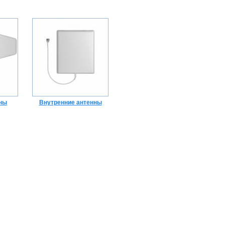
ны
Внутренние антенны