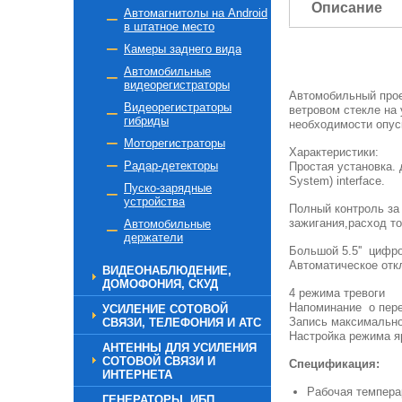
Описание
Автомагнитолы на Android
в штатное место
Камеры заднего вида
Автомобильные
видеорегистраторы
Автомобильный прое
Видеорегистраторы
ветровом стекле на 
гибриды
необходимости опус
Моторегистраторы
Характеристики:
Радар-детекторы
Простая установка. 
System) interface.
Пуско-зарядные
устройства
Полный контроль за
зажигания,расход то
Автомобильные
держатели
Большой 5.5'' цифр
Автоматическое отк
ВИДЕОНАБЛЮДЕНИЕ,
ДОМОФОНИЯ, СКУД
4 режима тревоги
Напоминание о пере
УСИЛЕНИЕ СОТОВОЙ
Запись максимально
СВЯЗИ, ТЕЛЕФОНИЯ И АТС
Настройка режима я
АНТЕННЫ ДЛЯ УСИЛЕНИЯ
СОТОВОЙ СВЯЗИ И
Спецификация:
ИНТЕРНЕТА
Рабочая темперар
ГЕНЕРАТОРЫ, ИБП,