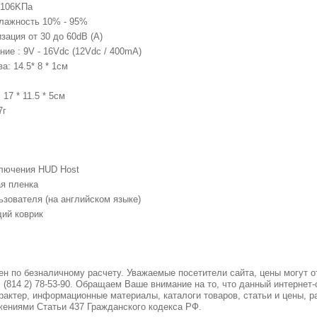
-106KПa
лажность 10% - 95%
зация от 30 до 60dB (A)
ие : 9V - 16Vdc (12Vdc / 400mA)
а: 14.5* 8 * 1см
17 * 11.5 * 5см
7г
лючения HUD Host
я пленка
ьзователя (на английском языке)
ий коврик
н по безналичному расчету. Уважаемые посетители сайта, цены могут о
. (814 2) 78-53-90. Обращаем Ваше внимание на то, что данный интернет
актер, информационные материалы, каталоги товаров, статьи и цены, р
ениями Статьи 437 Гражданского кодекса РФ.