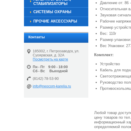
Давление от: 86 
СТАБИЛИЗАТОРЫ
Относительная в
СИСТЕМЫ ОХРАНЫ
Звуковая сигнали
ПРОЧИЕ АКСЕССУАРЫ
Рабочее напряжен
Размер устройств
Вес: 110г
Контакты
Размер упаковки: 
Вес Упаковки: 27
185002, г. Петрозаводск, ул.
Комплект:
Суоярвская, д. 32А
Посмотреть на карте
Устройство
Пн - Пт 9:00 - 18:00
Кабель для подк
Сб - Вс Выходной
Светоотражающа
(8142) 78-53-90
Руководство пол
info@neocom-karelia.ru
Противоскользящ
Любой товар доступе
цену товаров по тел
информационный хар
определяемой полож