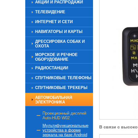
АКЦИИ И РАСПРОДАЖИ
ТЕЛЕВИДЕНИЕ
ИНТЕРНЕТ И СЕТИ
НАВИГАТОРЫ И КАРТЫ
ДРЕССИРОВКА СОБАК И
ОХОТА
МОРСКОЕ И РЕЧНОЕ
ОБОРУДОВАНИЕ
РАДИОСТАНЦИИ
СПУТНИКОВЫЕ ТЕЛЕФОНЫ
СПУТНИКОВЫЕ ТРЕКЕРЫ
АВТОМОБИЛЬНАЯ
ЭЛЕКТРОНИКА
Проекционный дисплей
Auto-HUD W02
Мультифункциональные
В связи с высок
устройства в форме
зеркала на базе Android