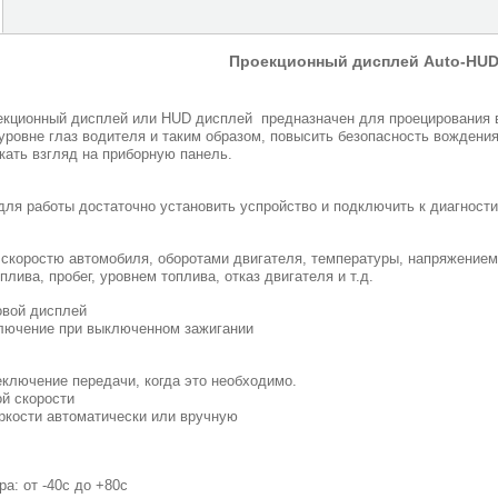
Проекционный дисплей Auto-HU
кционный дисплей или HUD дисплей предназначен для проецирования в
уровне глаз водителя и таким образом, повысить безопасность вождения
кать взгляд на приборную панель.
для работы достаточно установить успройство и подключить к диагности
 скоростю автомобиля, оборотами двигателя, температуры, напряжением
плива, пробег, уровнем топлива, отказ двигателя и т.д.
овой дисплей
лючение при выключенном зажигании
ключение передачи, когда это необходимо.
й скорости
ркости автоматически или вручную
а: от -40c до +80c